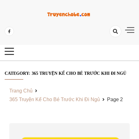
Skip
to
content
Tổng Hợp Các Câu Truyện Hay Và Ý Nghĩa
Những Câu Truyện Hay Cho Bé
CATEGORY:
365 TRUYỆN KỂ CHO BÉ TRƯỚC KHI ĐI NGỦ
Trang Chủ
365 Truyện Kể Cho Bé Trước Khi Đi Ngủ
Page 2