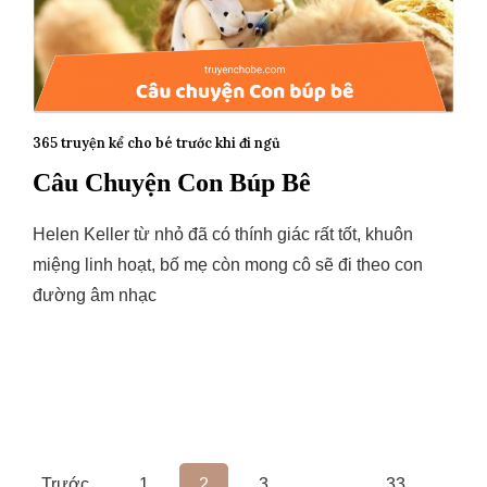
365 truyện kể cho bé trước khi đi ngủ
Câu Chuyện Con Búp Bê
Helen Keller từ nhỏ đã có thính giác rất tốt, khuôn
miệng linh hoạt, bố mẹ còn mong cô sẽ đi theo con
đường âm nhạc
Điều
Trước
1
2
3
…
33