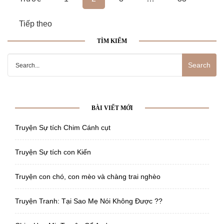
hướng
Tiếp theo
bài
TÌM KIẾM
viết
Search
for:
BÀI VIẾT MỚI
Truyện Sự tích Chim Cánh cụt
Truyện Sự tích con Kiến
Truyện con chó, con mèo và chàng trai nghèo
Truyện Tranh: Tại Sao Mẹ Nói Không Được ??