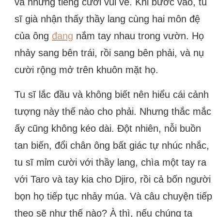
và những tiếng cười vui vẻ. Khi bước vào, tu
sĩ già nhận thấy thầy lang cùng hai môn đệ
của ông
đang
nắm tay nhau trong vườn. Họ
nhảy sang bên trái, rồi sang bên phải, và nụ
cười rộng mở trên khuôn mặt họ.
Tu sĩ lắc đầu và không biết nên hiểu cái cảnh
tượng này thế nào cho phải. Nhưng thắc mắc
ấy cũng không kéo dài. Đột nhiên, nỗi buồn
tan biến, đổi chân ông bất giác tự nhúc nhắc,
tu sĩ mỉm cười với thầy lang, chìa một tay ra
với Taro và tay kia cho Djiro, rồi cả bốn người
bọn họ tiếp tục nhảy múa. Và câu chuyện tiếp
theo sẽ như thế nào? À thì, nếu chúng ta