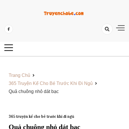
Skip
to
content
Tổng Hợp Các Câu Truyện Hay Và Ý Nghĩa
Những Câu Truyện Hay Cho Bé
Trang Chủ
365 Truyện Kể Cho Bé Trước Khi Đi Ngủ
Quả chuông nhỏ dát bạc
365 truyện kể cho bé trước khi đi ngủ
Quả chuông nhỏ dát bạc