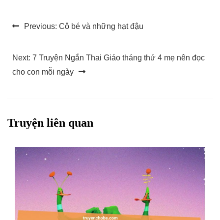
Điều
Previous:
Cô bé và những hạt đậu
hướng
bài
Next:
7 Truyện Ngắn Thai Giáo tháng thứ 4 mẹ nên đọc
cho con mỗi ngày
viết
Truyện liên quan