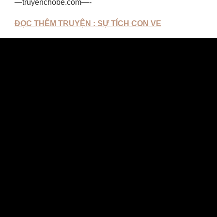
—truyenchobe.com—-
ĐỌC THÊM TRUYỆN : SỰ TÍCH CON VE