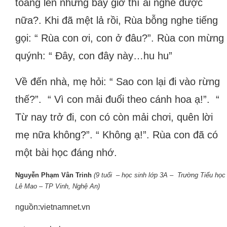
toáng lên nhưng bây giờ thì ai nghe được
nữa?. Khi đã mệt lả rồi, Rùa bỗng nghe tiếng
gọi: “ Rùa con ơi, con ở đâu?”. Rùa con mừng
quýnh: “ Đây, con đây này…hu hu”
Về đến nhà, mẹ hỏi: “ Sao con lại đi vào rừng
thế?”. “ Vì con mải đuổi theo cánh hoa ạ!”. “
Từ nay trở đi, con có còn mải chơi, quên lời
mẹ nữa không?”. “ Không ạ!”. Rùa con đã có
một bài học đáng nhớ.
Nguyễn Phạm Vân Trinh
(9 tuổi – học sinh lớp 3A – Trường Tiểu học
Lê Mao – TP Vinh, Nghệ An)
nguồn:vietnamnet.vn