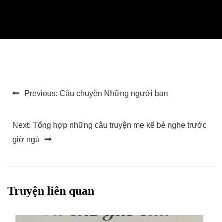
Điều
Previous:
Câu chuyện Những người bạn
hướng
bài
Next:
Tổng hợp những câu truyện mẹ kể bé nghe trước
giờ ngủ
viết
Truyện liên quan