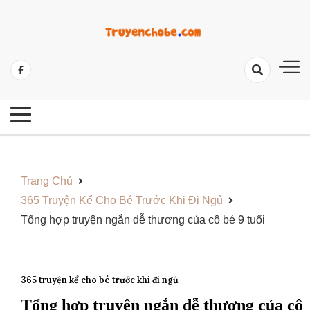
Skip
to
content
Tổng Hợp Các Câu Truyện Hay Và Ý Nghĩa
Những Câu Truyện Hay Cho Bé
Trang Chủ
365 Truyện Kể Cho Bé Trước Khi Đi Ngủ
Tổng hợp truyện ngắn dễ thương của cô bé 9 tuổi
365 truyện kể cho bé trước khi đi ngủ
Tổng hợp truyện ngắn dễ thương của cô