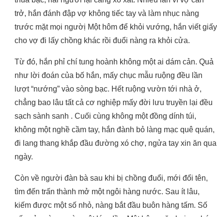
trở, hắn đánh đập vợ không tiếc tay và làm nhục nàng
trước mặt mọi ngườị Một hôm để khỏi vướng, hắn viết giấy
cho vợ đi lấy chồng khác rồi đuổi nàng ra khỏi cửa.
Từ đó, hắn phỉ chí tung hoành không một ai dám cản. Quả
như lời đoán của bố hắn, mấy chục mẫu ruộng đều lần
lượt “nướng” vào sòng bạc. Hết ruộng vườn tới nhà ở,
chẳng bao lâu tất cả cơ nghiệp mấy đời lưu truyền lại đều
sạch sành sanh . Cuối cùng không một đồng dính túi,
không một nghề cầm tay, hắn đành bỏ làng mạc quê quán,
đi lang thang khắp đầu đường xó chợ, ngửa tay xin ăn qua
ngày.
Còn về người đàn bà sau khi bị chồng đuổi, mới đổi tên,
tìm đến trấn thành mở một ngôi hàng nước. Sau ít lâu,
kiếm được một số nhỏ, nàng bắt đầu buôn hàng tấm. Số