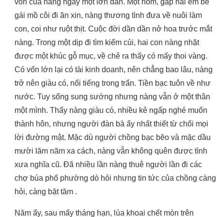
vốn của nàng ngày một lớn dần. Một hôm, gặp hai em bé
gái mồ côi đi ăn xin, nàng thương tình đưa về nuôi làm
con, coi như ruột thịt. Cuộc đời dần dần nở hoa trước mắt
nàng. Trong một dịp đi tìm kiếm củi, hai con nàng nhặt
được một khúc gỗ mục, về chẻ ra thấy có mấy thoi vàng.
Có vốn lớn lại có tài kinh doanh, nên chẳng bao lâu, nàng
trở nên giàu có, nổi tiếng trong trấn. Tiền bạc tuôn về như
nước. Tuy sống sung sướng nhưng nàng vẫn ở một thân
một mình. Thấy nàng giàu có, nhiều kẻ ngấp nghé muốn
thành hôn, nhưng người đàn bà ấy nhất thiết từ chối mọi
lời đường mật. Mặc dù người chồng bạc bẽo và mặc dầu
mười lăm năm xa cách, nàng vẫn không quên được tình
xưa nghĩa cũ. Đã nhiều lần nàng thuê người lần đi các
chợ búa phố phường dò hỏi nhưng tin tức của chồng càng
hỏi, càng bặt tăm .
Năm ấy, sau mấy tháng hạn, lúa khoai chết mòn trên