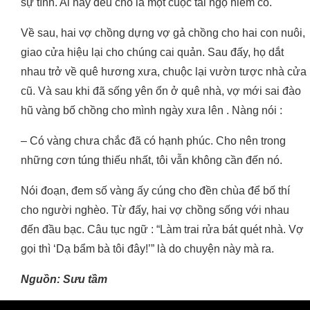
sự tình. Ai nấy đều cho là một cuộc tái ngộ hiếm có.
Về sau, hai vợ chồng dựng vợ gả chồng cho hai con nuôi,
giao cửa hiệu lại cho chúng cai quản. Sau đấy, họ dắt
nhau trở về quê hương xưa, chuộc lại vườn tược nhà cửa
cũ. Và sau khi đã sống yên ổn ở quê nhà, vợ mới sai đào
hũ vàng bố chồng cho mình ngày xưa lên . Nàng nói :
– Có vàng chưa chắc đã có hạnh phúc. Cho nên trong
những cơn túng thiếu nhất, tôi vẫn không cần đến nó.
Nói đoạn, đem số vàng ấy cúng cho đền chùa để bố thí
cho người nghèo. Từ đấy, hai vợ chồng sống với nhau
đến đầu bạc. Câu tục ngữ : “Làm trai rửa bát quét nhà. Vợ
gọi thì ‘Dạ bẩm bà tôi đây!’” là do chuyện này mà ra.
Nguồn: Sưu tầm