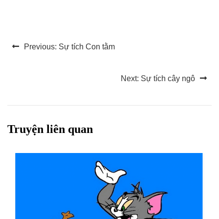
Điều
Previous:
Sự tích Con tằm
hướng
bài
Next:
Sự tích cây ngô
viết
Truyện liên quan