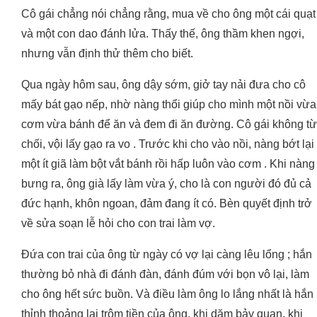
Cô gái chẳng nói chẳng rằng, mua về cho ông một cái quạt
và một con dao đánh lửa. Thấy thế, ông thầm khen ngợi,
nhưng vẫn định thử thêm cho biết.
Qua ngày hôm sau, ông dậy sớm, giở tay nải đưa cho cô
mấy bát gạo nếp, nhờ nàng thổi giúp cho mình một nồi vừa
cơm vừa bánh để ăn và đem đi ăn đường. Cô gái không từ
chối, vội lấy gạo ra vo . Trước khi cho vào nồi, nàng bớt lại
một ít giã làm bột vắt bánh rồi hấp luôn vào cơm . Khi nàng
bưng ra, ông già lấy làm vừa ý, cho là con người đó đủ cả
đức hạnh, khôn ngoan, đảm đang ít có. Bèn quyết định trở
về sửa soạn lễ hỏi cho con trai làm vợ.
Đứa con trai của ông từ ngày có vợ lại càng lêu lổng ; hắn
thường bỏ nhà đi đánh đàn, đánh đúm với bọn vô lại, làm
cho ông hết sức buồn. Và điều làm ông lo lắng nhất là hắn
thỉnh thoảng lại trộm tiền của ông, khi dăm bảy quan, khi