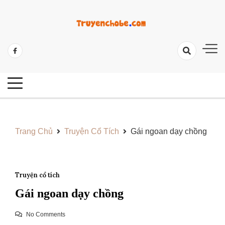
Skip
to
content
Tổng Hợp Các Câu Truyện Hay Và Ý Nghĩa
Những Câu Truyện Hay Cho Bé
Trang Chủ
Truyện Cổ Tích
Gái ngoan dạy chồng
Truyện cổ tích
Gái ngoan dạy chồng
No Comments