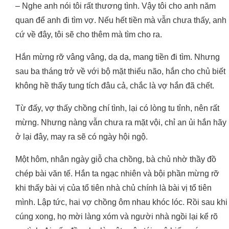
– Nghe anh nói tôi rất thương tình. Vậy tôi cho anh năm
quan để anh đi tìm vợ. Nếu hết tiền mà vẫn chưa thấy, anh
cứ về đây, tôi sẽ cho thêm mà tìm cho ra.
Hắn mừng rỡ vâng vâng, dạ dạ, mang tiền đi tìm. Nhưng
sau ba tháng trở về với bộ mặt thiểu não, hắn cho chủ biết
không hề thấy tung tích đâu cả, chắc là vợ hắn đã chết.
Từ đấy, vợ thấy chồng chí tình, lại có lòng tu tỉnh, nên rất
mừng. Nhưng nàng vẫn chưa ra mặt vội, chỉ an ủi hắn hãy
ở lại đây, may ra sẽ có ngày hội ngộ.
Một hôm, nhân ngày giỗ cha chồng, bà chủ nhờ thầy đồ
chép bài văn tế. Hắn ta ngạc nhiên và bội phần mừng rỡ
khi thấy bài vị của tổ tiên nhà chủ chính là bài vị tổ tiên
mình. Lập tức, hai vợ chồng ôm nhau khóc lóc. Rồi sau khi
cúng xong, họ mời làng xóm và người nhà ngồi lại kể rõ