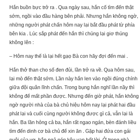
Hắn buồn bực trở ra . Qua ngày sau, hắn cố tìm đến thật
sớm, ngồi vào đầu hàng bên phải. Nhưng hắn không ngờ,
những người phát chẩn hôm nay lại bắt đầu phát từ phía
bên kia . Lúc sắp phát đến hắn thì chúng lại giơ thúng
không lên :
– Hôm nay thế là lại hết gạọ Bà con hãy đợi đến mai .
Hắn thở than cho số đen đủi, lần trở ra về. Qua hôm sau,
lại mò đến thật sớm. Lần này hắn len vào ngồi đúng chính
giữa đội quân lĩnh chẩn. Trong bụng hắn nghĩ lần nầy thì
không để mất phần được. Nhưng đến giờ phát, hắn không
ngờ người nhà của bà chủ hiệu hôm nay lại phát hai đầu
phát lại và cuối cùng người không được gì cả, vẫn lại là
hắn. Ba lần hỏng cả ba, hắn rất ngao ngán, bèn đánh liều
tìm đến dinh cơ bà chủ để xin ăn . Gặp hai đứa con gái
nuôi của vợ, hắn ngả nón kêu van hết lời. Ở trong nhà