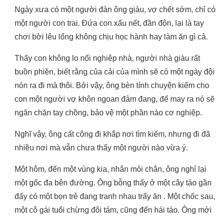
Ngày xưa có một người đàn ông giàu, vợ chết sớm, chỉ có
một người con trai. Đứa con xấu nết, đần độn, lại là tay
chơi bời lêu lổng không chịu học hành hay làm ăn gì cả.
Thấy con không lo nối nghiệp nhà, người nhà giàu rất
buồn phiền, biết rằng của cải của mình sẽ có một ngày đội
nón ra đi mà thôi.
Bởi vậy, ông bèn tính chuyện kiếm cho
con một người vợ khôn ngoan đảm đang, để may ra nó sẽ
ngăn chặn tay chồng, bảo vệ một phần nào cơ nghiệp.
Nghĩ vậy, ông cất công đi khắp nơi tìm kiếm, nhưng đi đã
nhiều nơi mà vẫn chưa thấy một người nào vừa ý.
Một hôm, đến một vùng kia, nhân mỏi chân, ông nghỉ lại
một gốc đa bên đường. Ông bỗng thấy ở một cây táo gần
đấy có một bọn trẻ đang tranh nhau trẩy ăn . Một chốc sau,
một cô gái tuổi chừng đôi tám, cũng đến hái táo. Ông mới