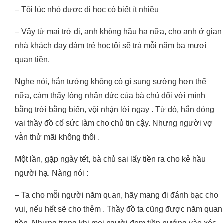
– Tôi lúc nhỏ được đi học có biết ít nhiềụ
– Vậy từ mai trở đi, anh không hầu hạ nữa, cho anh ở gian
nhà khách dạy đám trẻ học tôi sẽ trả mỗi năm ba mươi
quan tiền.
Nghe nói, hắn tưởng không có gì sung sướng hơn thế
nữa, cảm thấy lòng nhân đức của bà chủ đối với mình
bằng trời bằng biển, vội nhận lời ngay . Từ đó, hắn đóng
vai thầy đồ cố sức làm cho chủ tin cậy. Nhưng người vợ
vẫn thử mãi không thôi .
Một lần, gặp ngày tết, bà chủ sai lấy tiền ra cho kẻ hầu
người hạ. Nàng nói :
– Ta cho mỗi người năm quan, hãy mang đi đánh bạc cho
vui, nếu hết sẽ cho thêm . Thầy đồ ta cũng được năm quan
tiền. Nhưng trong khi mọi người đem tiền nướng vào xóc