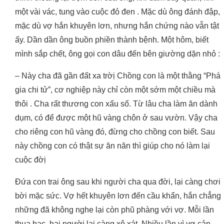
một vài vác, tung vào cuộc đỏ đen . Mặc dù ông đánh đập,
mặc dù vợ hắn khuyên lơn, nhưng hắn chứng nào vẫn tật
ấy. Dần dần ông buồn phiền thành bệnh. Một hôm, biết
mình sắp chết, ông gọi con dâu đến bên giường dặn nhỏ :
– Này cha đã gần đất xa trờị Chồng con là một thằng “Phá
gia chi tử”, cơ nghiệp này chỉ còn một sớm một chiều mà
thôi . Cha rất thương con xấu số. Từ lâu cha làm ăn dành
dụm, có để được một hũ vàng chôn ở sau vườn. Vậy cha
cho riêng con hũ vàng đó, đừng cho chồng con biết. Sau
này chồng con có thật sự ăn năn thì giúp cho nó làm lại
cuộc đờị
Đứa con trai ông sau khi người cha qua đời, lại càng chơi
bời mặc sức. Vợ hết khuyên lơn đến cầu khẩn, hắn chẳng
những đã không nghe lại còn phũ phàng với vợ. Mỗi lần
thua bạc, hai người lại càng xô xát. Nhiều lần vì vợ cản