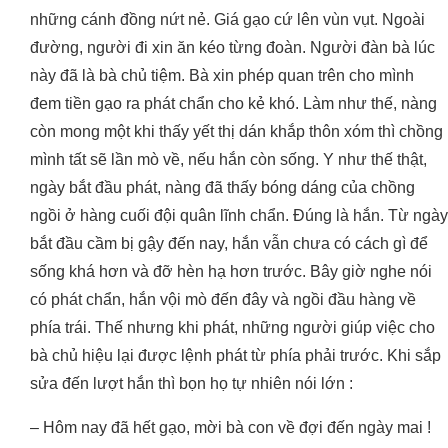
những cánh đồng nứt nẻ. Giá gạo cứ lên vùn vụt. Ngoài
đường, người đi xin ăn kéo từng đoàn. Người đàn bà lúc
này đã là bà chủ tiệm. Bà xin phép quan trên cho mình
đem tiền gạo ra phát chẩn cho kẻ khó. Làm như thế, nàng
còn mong một khi thấy yết thị dán khắp thôn xóm thì chồng
mình tất sẽ lần mò về, nếu hắn còn sống. Y như thế thật,
ngày bắt đầu phát, nàng đã thấy bóng dáng của chồng
ngồi ở hàng cuối đội quân lĩnh chẩn. Đúng là hắn. Từ ngày
bắt đầu cầm bị gậy đến nay, hắn vẫn chưa có cách gì để
sống khá hơn và đỡ hèn hạ hơn trước. Bây giờ nghe nói
có phát chẩn, hắn vội mò đến đây và ngồi đầu hàng về
phía trái. Thế nhưng khi phát, những người giúp việc cho
bà chủ hiệu lại được lệnh phát từ phía phải trước. Khi sắp
sửa đến lượt hắn thì bọn họ tự nhiên nói lớn :
– Hôm nay đã hết gạo, mời bà con về đợi đến ngày mai !