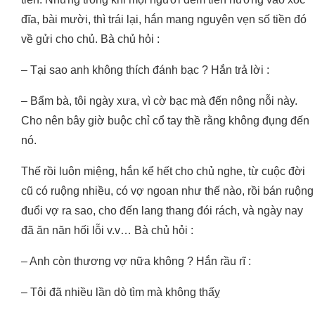
đĩa, bài mười, thì trái lại, hắn mang nguyên vẹn số tiền đó
về gửi cho chủ. Bà chủ hỏi :
– Tại sao anh không thích đánh bạc ? Hắn trả lời :
– Bẩm bà, tôi ngày xưa, vì cờ bạc mà đến nông nỗi này.
Cho nên bây giờ buộc chỉ cổ tay thề rằng không đụng đến
nó.
Thế rồi luôn miệng, hắn kể hết cho chủ nghe, từ cuộc đời
cũ có ruộng nhiều, có vợ ngoan như thế nào, rồi bán ruộng
đuổi vợ ra sao, cho đến lang thang đói rách, và ngày nay
đã ăn năn hối lỗi v.v… Bà chủ hỏi :
– Anh còn thương vợ nữa không ? Hắn rầu rĩ :
– Tôi đã nhiều lần dò tìm mà không thấỵ