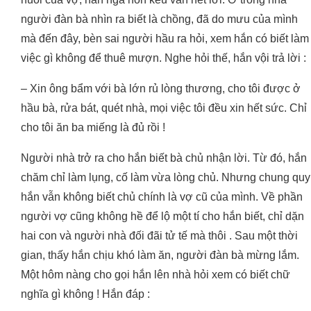
người đàn bà nhìn ra biết là chồng, đã do mưu của mình
mà đến đây, bèn sai người hầu ra hỏi, xem hắn có biết làm
việc gì không để thuê mượn. Nghe hỏi thế, hắn vội trả lời :
– Xin ông bẩm với bà lớn rủ lòng thương, cho tôi được ở
hầu bà, rửa bát, quét nhà, mọi việc tôi đều xin hết sức. Chỉ
cho tôi ăn ba miếng là đủ rồi !
Người nhà trở ra cho hắn biết bà chủ nhận lời. Từ đó, hắn
chăm chỉ làm lụng, cố làm vừa lòng chủ. Nhưng chung quy
hắn vẫn không biết chủ chính là vợ cũ của mình. Về phần
người vợ cũng không hề để lộ một tí cho hắn biết, chỉ dặn
hai con và người nhà đối đãi tử tế mà thôi . Sau một thời
gian, thấy hắn chịu khó làm ăn, người đàn bà mừng lắm.
Một hôm nàng cho gọi hắn lên nhà hỏi xem có biết chữ
nghĩa gì không ! Hắn đáp :