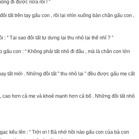
ông đi được nữa rồi ! ”
ôi tất trên tay gấu con , rồi lại nhìn xuống bàn chân gấu con ,
: “ Tại sao đôi tất tự dưng lại thu nhỏ lại thế nhỉ ? ”
o gấu con : “ Không phải tất nhỏ đi đâu , mà là chân con lớn
ay tất mới . Những đôi tất ” thu nhỏ lại ” đều được gấu mẹ cất
 , cao hơn cả mẹ và khoẻ mạnh hơn cả bố . Những đôi tất nhỏ
gạc kêu lên : “ Trời ơi ! Bà nhớ hồi nào gấu con của bà con