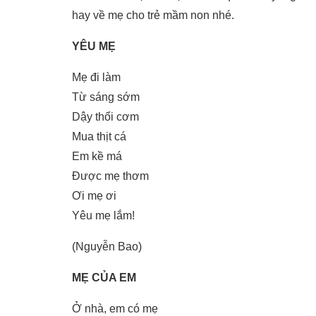
hay về mẹ cho trẻ mầm non nhé.
YÊU MẸ
Mẹ đi làm
Từ sáng sớm
Dậy thổi cơm
Mua thịt cá
Em kề má
Được mẹ thơm
Ơi mẹ ơi
Yêu mẹ lắm!
(Nguyễn Bao)
MẸ CỦA EM
Ở nhà, em có mẹ