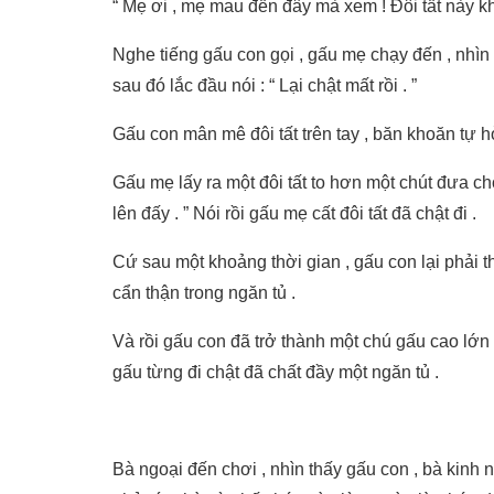
“ Mẹ ơi , mẹ mau đến đây mà xem ! Đôi tất này kh
Nghe tiếng gấu con gọi , gấu mẹ chạy đến , nhìn đ
sau đó lắc đầu nói : “ Lại chật mất rồi . ”
Gấu con mân mê đôi tất trên tay , băn khoăn tự hỏi 
Gấu mẹ lấy ra một đôi tất to hơn một chút đưa ch
lên đấy . ” Nói rồi gấu mẹ cất đôi tất đã chật đi .
Cứ sau một khoảng thời gian , gấu con lại phải th
cẩn thận trong ngăn tủ .
Và rồi gấu con đã trở thành một chú gấu cao lớn
gấu từng đi chật đã chất đầy một ngăn tủ .
Bà ngoại đến chơi , nhìn thấy gấu con , bà kinh n