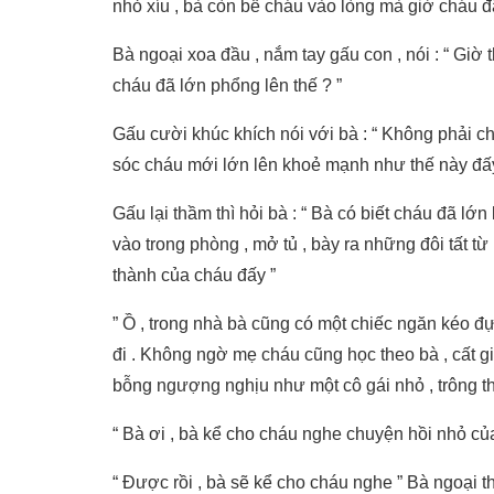
nhỏ xíu , bà còn bế cháu vào lòng mà giờ cháu đã
Bà ngoại xoa đầu , nắm tay gấu con , nói : “ Giờ
cháu đã lớn phổng lên thế ? ”
Gấu cười khúc khích nói với bà : “ Không phải c
sóc cháu mới lớn lên khoẻ mạnh như thế này đấy
Gấu lại thầm thì hỏi bà : “ Bà có biết cháu đã lớ
vào trong phòng , mở tủ , bày ra những đôi tất từ
thành của cháu đấy ”
” Ồ , trong nhà bà cũng có một chiếc ngăn kéo đ
đi . Không ngờ mẹ cháu cũng học theo bà , cất gi
bỗng ngượng nghịu như một cô gái nhỏ , trông th
“ Bà ơi , bà kể cho cháu nghe chuyện hồi nhỏ của
“ Được rồi , bà sẽ kể cho cháu nghe ” Bà ngoại th