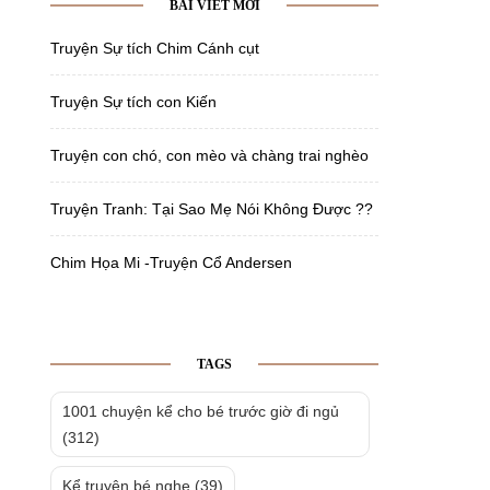
BÀI VIẾT MỚI
Truyện Sự tích Chim Cánh cụt
Truyện Sự tích con Kiến
Truyện con chó, con mèo và chàng trai nghèo
Truyện Tranh: Tại Sao Mẹ Nói Không Được ??
Chim Họa Mi -Truyện Cổ Andersen
TAGS
1001 chuyện kể cho bé trước giờ đi ngủ
(312)
Kể truyện bé nghe
(39)