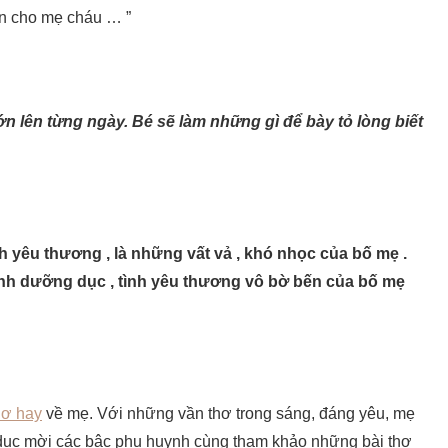
ẩn cho mẹ cháu … ”
ớn lên từng ngày. Bé sẽ làm những gì để bày tỏ lòng biết
nh yêu thương , là những vất vả , khó nhọc của bố mẹ .
ành dưỡng dục , tình yêu thương vô bờ bến của bố mẹ
hơ hay
về mẹ. Với những vần thơ trong sáng, đáng yêu, mẹ
aoduc mời các bậc phụ huynh cùng tham khảo những bài thơ