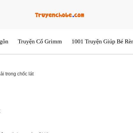
Tổng Hợp Các Câu Truyện Hay Và Ý Nghĩa
Những Câu Tru
gôn
Truyện Cổ Grimm
1001 Truyện Giúp Bé Rè
i trong chốc lát
t