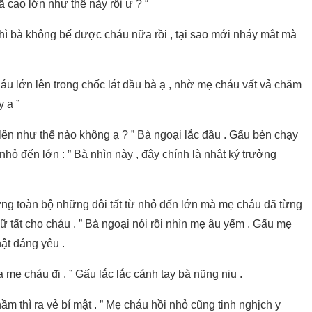
 cao lớn như thế này rồi ư ? “
 thì bà không bế được cháu nữa rồi , tại sao mới nháy mắt mà
háu lớn lên trong chốc lát đầu bà ạ , nhờ mẹ cháu vất vả chăm
 ạ ”
n lên như thế nào không ạ ? ” Bà ngoại lắc đầu . Gấu bèn chạy
 nhỏ đến lớn : ” Bà nhìn này , đây chính là nhật ký trưởng
ựng toàn bộ những đôi tất từ nhỏ đến lớn mà mẹ cháu đã từng
ữ tất cho cháu . ” Bà ngoại nói rồi nhìn mẹ âu yếm . Gấu mẹ
ật đáng yêu .
 mẹ cháu đi . ” Gấu lắc lắc cánh tay bà nũng nịu .
ầm thì ra vẻ bí mật . ” Mẹ cháu hồi nhỏ cũng tinh nghịch y