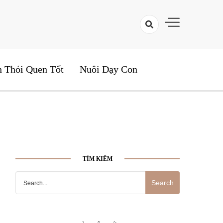
yện Hay Cho Bé
n Thói Quen Tốt
Nuôi Dạy Con
TÌM KIẾM
Search
for: