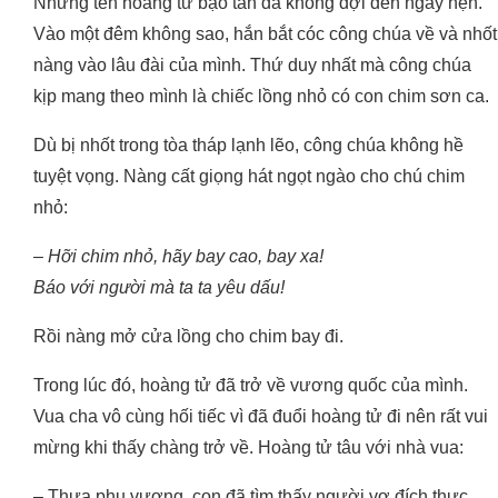
Nhưng tên hoàng tử bạo tàn đã không đợi đến ngày hẹn.
Vào một đêm không sao, hắn bắt cóc công chúa về và nhốt
nàng vào lâu đài của mình. Thứ duy nhất mà công chúa
kịp mang theo mình là chiếc lồng nhỏ có con chim sơn ca.
Dù bị nhốt trong tòa tháp lạnh lẽo, công chúa không hề
tuyệt vọng. Nàng cất giọng hát ngọt ngào cho chú chim
nhỏ:
– Hỡi chim nhỏ, hãy bay cao, bay xa!
Báo với người mà ta ta yêu dấu!
Rồi nàng mở cửa lồng cho chim bay đi.
Trong lúc đó, hoàng tử đã trở về vương quốc của mình.
Vua cha vô cùng hối tiếc vì đã đuổi hoàng tử đi nên rất vui
mừng khi thấy chàng trở về. Hoàng tử tâu với nhà vua:
– Thưa phụ vương, con đã tìm thấy người vợ đích thực