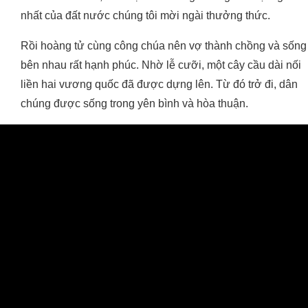
nhất của đất nước chúng tôi mời ngài thưởng thức.
Rồi hoàng tử cùng công chúa nên vợ thành chồng và sống
bên nhau rất hạnh phúc. Nhờ lễ cưỡi, một cây cầu dài nối
liền hai vương quốc đã được dựng lên. Từ đó trở đi, dân
chúng được sống trong yên bình và hòa thuận.