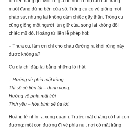
túp lều bằng gỗ. Một cụ già bé nhỏ có bộ râu dài, trắng
muốt đang đứng bên cửa sổ. Trông cụ có vẻ giống một
pháp sư, nhưng lại không cầm chiếc gậy thần. Trông cụ
cũng giống một người lùn giữ của, song lại không đội
chiếc mũ đỏ. Hoàng tử liền lễ phép hỏi:
– Thưa cụ, làm ơn chỉ cho cháu đường ra khỏi rừng này
được không ạ?
Cụ gìa chỉ đáp lại bằng những lời hát:
– Hướng về phía mặt trăng
Thì sẽ có tiền tài – danh vọng.
Hướng về phía mặt trời
Tình yêu – hòa bình sẽ ùa tới.
Hoàng tử nhìn ra xung quanh. Trước mặt chàng có hai con
đường: một con đường đi về phía núi, nơi có mặt trăng