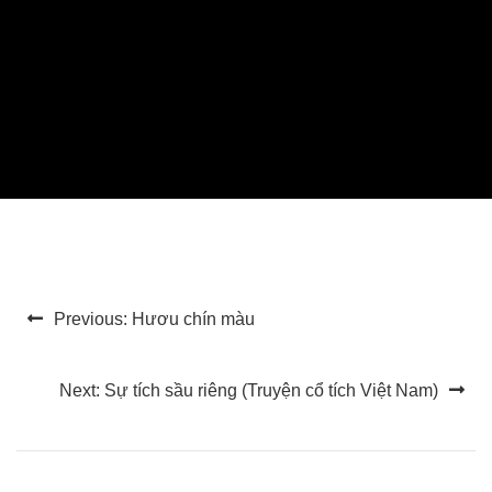
Điều
Previous:
Hươu chín màu
hướng
bài
Next:
Sự tích sầu riêng (Truyện cổ tích Việt Nam)
viết