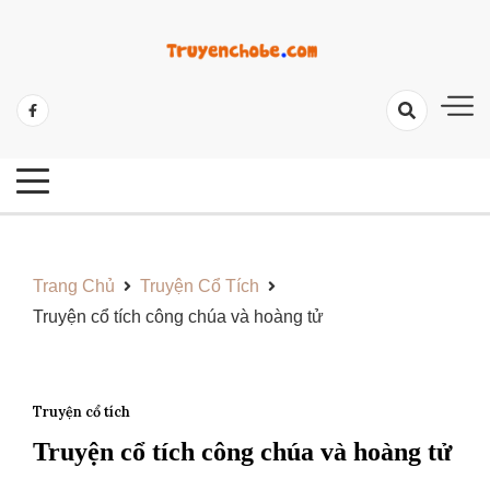
Skip
to
content
Tổng Hợp Các Câu Truyện Hay Và Ý Nghĩa
Những Câu Truyện Hay Cho Bé
Trang Chủ
Truyện Cổ Tích
Truyện cổ tích công chúa và hoàng tử
Truyện cổ tích
Truyện cổ tích công chúa và hoàng tử