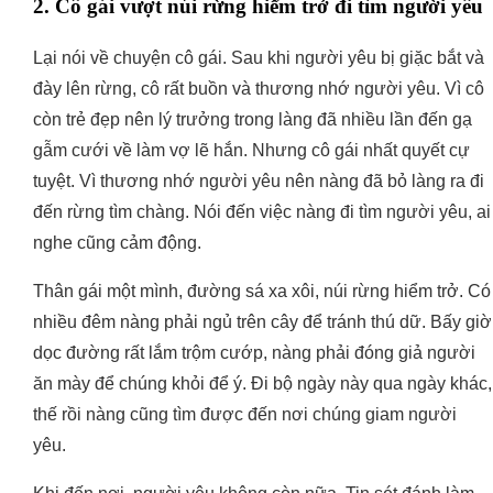
2. Cô gái vượt núi rừng hiểm trở đi tìm người yêu
Lại nói về chuyện cô gái. Sau khi người yêu bị giặc bắt và
đày lên rừng, cô rất buồn và thương nhớ người yêu. Vì cô
còn trẻ đẹp nên lý trưởng trong làng đã nhiều lần đến gạ
gẫm cưới về làm vợ lẽ hắn. Nhưng cô gái nhất quyết cự
tuyệt. Vì thương nhớ người yêu nên nàng đã bỏ làng ra đi
đến rừng tìm chàng. Nói đến việc nàng đi tìm người yêu, ai
nghe cũng cảm động.
Thân gái một mình, đường sá xa xôi, núi rừng hiểm trở. Có
nhiều đêm nàng phải ngủ trên cây để tránh thú dữ. Bấy giờ
dọc đường rất lắm trộm cướp, nàng phải đóng giả người
ăn mày để chúng khỏi để ý. Đi bộ ngày này qua ngày khác,
thế rồi nàng cũng tìm được đến nơi chúng giam người
yêu.