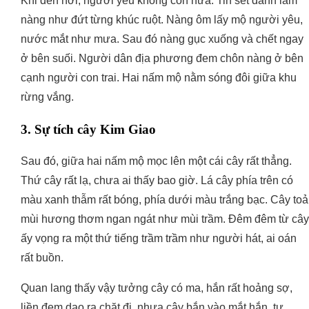
Khi đến nơi, người yêu không còn nữa. Tin sét đánh làm
nàng như đứt từng khúc ruột. Nàng ôm lấy mộ người yêu,
nước mắt như mưa. Sau đó nàng gục xuống và chết ngay
ở bên suối. Người dân địa phương đem chôn nàng ở bên
cạnh người con trai. Hai nấm mộ nằm sóng đôi giữa khu
rừng vắng.
3. Sự tích cây Kim Giao
Sau đó, giữa hai nấm mộ mọc lên một cái cây rất thẳng.
Thứ cây rất lạ, chưa ai thấy bao giờ. Lá cây phía trên có
màu xanh thẫm rất bóng, phía dưới màu trắng bạc. Cây toả
mùi hương thơm ngan ngát như mùi trầm. Đêm đêm từ cây
ấy vọng ra một thứ tiếng trầm trầm như người hát, ai oán
rất buồn.
Quan lang thấy vậy tưởng cây có ma, hắn rất hoảng sợ,
liền đem dao ra chặt đi, nhựa cây bắn vào mắt hắn, tự