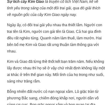
Sự tích cây Kim Giao
là truyện cổ tích Việt Nam, kể về
tình yêu trong sáng của một đôi trai gái, qua đó giải thích
về nguồn gốc của cây Kim Giao ngày nay.
Ngày ấy, có đôi trai gái yêu nhau tha thiết lắm. Người con
trai tên là Kim, người con gái tên là Giao. Cả hai gia đình
đều rất nghèo túng. Quanh năm làm thuê, làm mướn. Hai
bên bố mẹ Kim và Giao rất ưng thuận làm thông gia với
nhau.
Kim và Giao đã từng thề thốt kết bạn trăm năm. Nếu không
lấy được nhau thì họ sẽ ở vậy chứ nhất định không lấy một
ai khác ở trên thế gian này. Mối tình của họ trong như suối,
sáng như trăng rằm.
Bỗng nhiên đất nước có nạn ngoại xâm. Lũ giặc tràn từ
phương Bắc sang, chiếm đóng khắp nơi, người dân vô
cùng cơ cực. Bọn giặc ngoại xâm và bọn quan lại địa