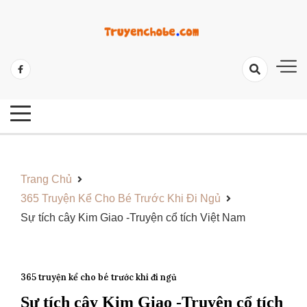
Skip
to
content
Tổng Hợp Các Câu Truyện Hay Và Ý Nghĩa
Những Câu Truyện Hay Cho Bé
Trang Chủ
365 Truyện Kể Cho Bé Trước Khi Đi Ngủ
Sự tích cây Kim Giao -Truyện cổ tích Việt Nam
365 truyện kể cho bé trước khi đi ngủ
Sự tích cây Kim Giao -Truyện cổ tích