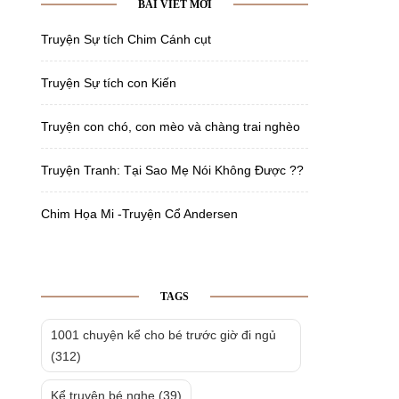
BÀI VIẾT MỚI
Truyện Sự tích Chim Cánh cụt
Truyện Sự tích con Kiến
Truyện con chó, con mèo và chàng trai nghèo
Truyện Tranh: Tại Sao Mẹ Nói Không Được ??
Chim Họa Mi -Truyện Cổ Andersen
TAGS
1001 chuyện kể cho bé trước giờ đi ngủ
(312)
Kể truyện bé nghe
(39)