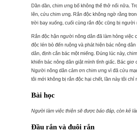
Dần dần, chim ưng bố không thể thở nổi nữa. Tr
lên, cứu chim ưng. Rắn độc không ngờ rằng tron
trời bay xuống, cuối cùng rắn độc cũng bị người
Rắn độc hận người nông dân đã làm hỏng việc củ
độc lén bò đến ruộng và phát hiện bác nông dâ
dân, định cắn bác một miếng. Đúng lúc này, chim
khiến bác nông dân giật mình tỉnh giấc. Bác giơ
Người nông dân cảm ơn chim ưng vì đã cứu mạng
tôi mới không bị rắn độc hại chết, lần này tôi ch
Bài học
Người làm việc thiện sẽ được báo đáp, còn kẻ làm 
Đầu rắn và đuôi rắn