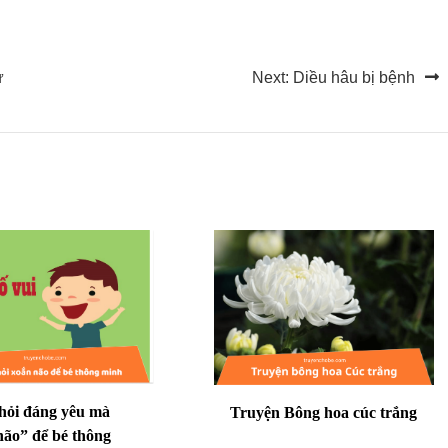
ử
Next:
Diều hâu bị bệnh
 hỏi đáng yêu mà
Truyện Bông hoa cúc trắng
não” để bé thông