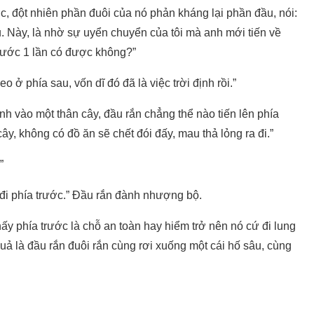
, đột nhiên phần đuôi của nó phản kháng lại phần đầu, nói:
u. Này, là nhờ sự uyển chuyển của tôi mà anh mới tiến về
trước 1 lần có được không?”
o ở phía sau, vốn dĩ đó đã là việc trời định rồi.”
h vào một thân cây, đầu rắn chẳng thể nào tiến lên phía
y, không có đồ ăn sẽ chết đói đấy, mau thả lỏng ra đi.”
”
 đi phía trước.” Đầu rắn đành nhượng bộ.
ấy phía trước là chỗ an toàn hay hiểm trở nên nó cứ đi lung
 là đầu rắn đuôi rắn cùng rơi xuống một cái hố sâu, cùng