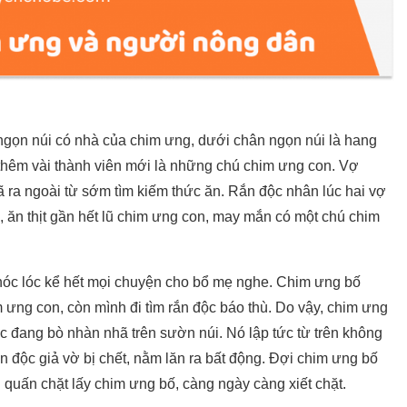
 ngọn núi có nhà của chim ưng, dưới chân ngọn núi là hang
thêm vài thành viên mới là những chú chim ưng con. Vợ
ra ngoài từ sớm tìm kiếm thức ăn. Rắn độc nhân lúc hai vợ
, ăn thịt gần hết lũ chim ưng con, may mắn có một chú chim
hóc lóc kể hết mọi chuyện cho bổ mẹ nghe. Chim ưng bố
ưng con, còn mình đi tìm rắn độc báo thù. Do vậy, chim ưng
ộc đang bò nhàn nhã trên sườn núi. Nó lập tức từ trên không
n độc giả vờ bị chết, nằm lăn ra bất động. Đợi chim ưng bố
i quấn chặt lấy chim ưng bố, càng ngày càng xiết chặt.