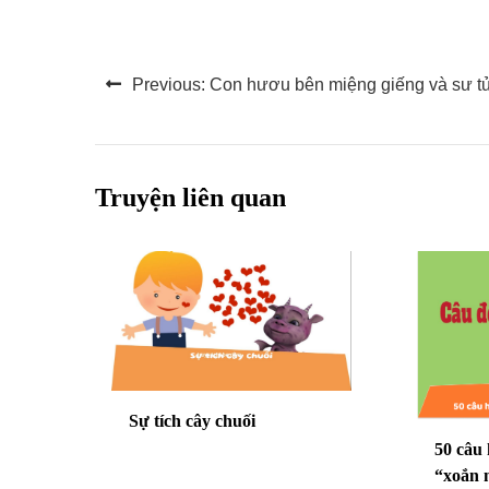
Điều
Previous:
Con hươu bên miệng giếng và sư t
hướng
bài
viết
Truyện liên quan
Sự tích cây chuối
50 câu
“xoắn 