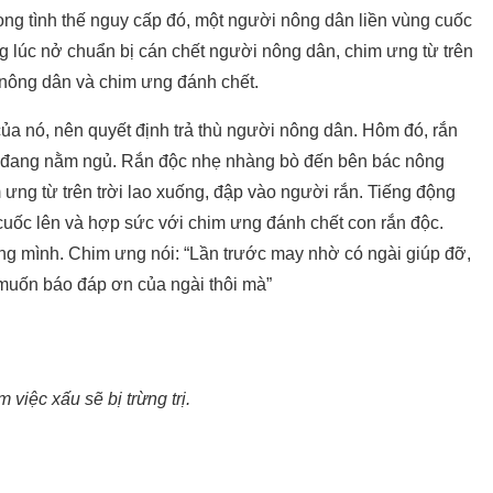
ong tình thế nguy cấp đó, một người nông dân liền vùng cuốc
g lúc nở chuẩn bị cán chết người nông dân, chim ưng từ trên
 nông dân và chim ưng đánh chết.
a nó, nên quyết định trả thù người nông dân. Hôm đó, rắn
n đang nằm ngủ. Rắn độc nhẹ nhàng bò đến bên bác nông
 ưng từ trên trời lao xuống, đập vào người rắn. Tiếng động
 cuốc lên và hợp sức với chim ưng đánh chết con rắn độc.
 mình. Chim ưng nói: “Lần trước may nhờ có ngài giúp đỡ,
ỉ muốn báo đáp ơn của ngài thôi mà”
việc xấu sẽ bị trừng trị.