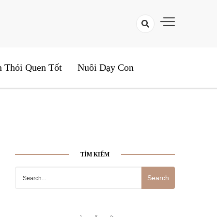
yện Hay Cho Bé
n Thói Quen Tốt
Nuôi Dạy Con
TÌM KIẾM
Search
for: