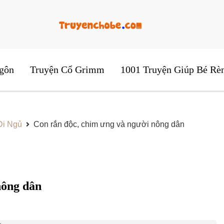
Tổng Hợp Các Câu Truyện Hay Và Ý Nghĩa
Những Câu Tru
gôn
Truyện Cổ Grimm
1001 Truyện Giúp Bé Rè
Đi Ngủ
Con rắn độc, chim ưng và người nông dân
nông dân