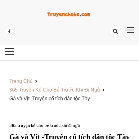
Skip
to
content
Tổng Hợp Các Câu Truyện Hay Và Ý Nghĩa
Những Câu Truyện Hay Cho Bé
Trang Chủ
365 Truyện Kể Cho Bé Trước Khi Đi Ngủ
Gà và Vịt -Truyện cổ tích dân tộc Tày
365 truyện kể cho bé trước khi đi ngủ
Gà và Vịt -Truyện cổ tích dân tộc Tày