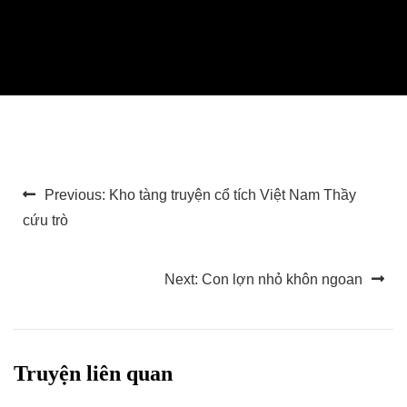
Điều
Previous:
Kho tàng truyện cổ tích Việt Nam Thầy
hướng
cứu trò
bài
Next:
Con lợn nhỏ khôn ngoan
viết
Truyện liên quan