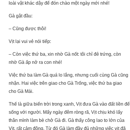
loài vật khác dậy để đón chào một ngày mới nhé!
Gà gật đầu:
– Cũng được thôi!
Vịt lại vui vẻ nói tiếp:
– Còn việc thứ ba, xin nhờ Gà nốt: tôi chỉ đẻ trứng, còn
nhờ Gà ấp nở ra con nhé!
Việc thứ ba làm Gà quá lo lắng, nhưng cuối cùng Gà cũng
nhận. Hai việc trên giao cho Gà Trống, việc thứ ba giao
cho Gà Mái.
Thế là giữa biển trời trong xanh, Vịt đưa Gà vào đất liền để
sống với người. Mấy ngày đêm ròng rã, Vịt chịu khó lấy
thân mình làm bè chở Gà đi. Gà thấy công lao to lớn của
Vịt, rất cảm động. Từ đó Gà làm đầy đủ những việc vịt đã