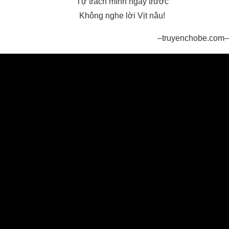
Tự trách mình ngày trước
Không nghe lời Vịt nâu!
–truyenchobe.com–