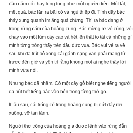
đầu cắm cổ chạy lung tung như một người điên. Một lát,
mệt quá, bác lăn ra bãi cỏ và ngủ thiếp đi. Tỉnh dậy bác
thấy xung quanh im ắng quá chừng. Thì ra bác đang ở
trong rừng cấm của hoàng cung. Bác mừng rỡ vô cùng, vội
chạy vào một lùm cây cao và hét lên thật to tất cả những gì
mình từng trông thấy trên đầu đức vua. Bác vui vẻ ra về
sau khi đã trút bỏ xong cái gánh nặng vẫn phải mang từ
trước đến giờ và yên trí rằng không một ai nghe thấy lời
mình vừa nói.
Nhưng bác đã nhầm. Có một cây gỗ biết nghe tiếng người
đã hút hết tiếng bác vào bên trong từng thớ gỗ.
Ít lâu sau, cái trống cổ trong hoàng cung bị đứt dây rơi
xuống, vỡ tan tành.
Người thợ trống của hoàng gia được lệnh vào rừng đẵn