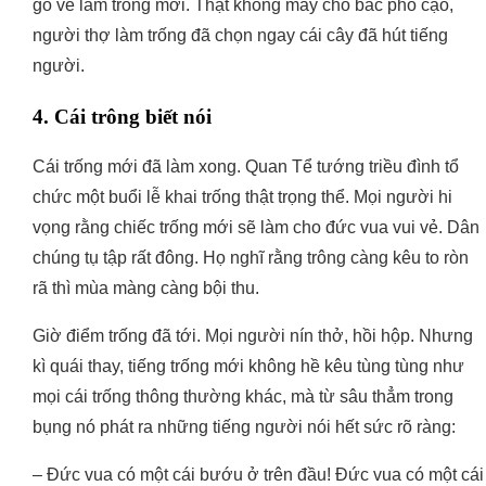
gỗ về làm trống mới. Thật không may cho bác phó cạo,
người thợ làm trống đã chọn ngay cái cây đã hút tiếng
người.
4. Cái trông biết nói
Cái trống mới đã làm xong. Quan Tể tướng triều đình tổ
chức một buổi lễ khai trống thật trọng thể. Mọi người hi
vọng rằng chiếc trống mới sẽ làm cho đức vua vui vẻ. Dân
chúng tụ tập rất đông. Họ nghĩ rằng trông càng kêu to ròn
rã thì mùa màng càng bội thu.
Giờ điểm trống đã tới. Mọi người nín thở, hồi hộp. Nhưng
kì quái thay, tiếng trống mới không hề kêu tùng tùng như
mọi cái trống thông thường khác, mà từ sâu thẳm trong
bụng nó phát ra những tiếng người nói hết sức rõ ràng:
– Đức vua có một cái bướu ở trên đầu! Đức vua có một cái