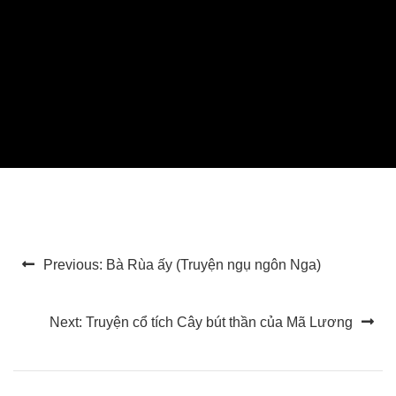
Điều
Previous:
Bà Rùa ấy (Truyện ngụ ngôn Nga)
hướng
bài
Next:
Truyện cổ tích Cây bút thần của Mã Lương
viết