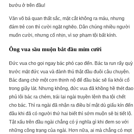
bướu ở trên đầu!
Văn võ bá quan thất sắc, mặt cắt không ra máu, nhưng
đám trẻ con thì cười ngặt nghẽo. Dân chúng nhiều người
muốn cười, nhưng cố nhịn, vì sợ phạm tội bất kính.
Ông vua sầu muộn bắt đầu mỉm cười
Đức vua cho gọi ngay bác phó cạo đến. Bác ta run rẩy quỳ
trước mặt đức vua và đành thú thật đầu đuôi câu chuyện.
Bác đang chờ một cơn thịnh nộ để đầu bác sẽ lìa khỏi cổ
trong giây lát. Nhưng không, đức vua đã khồng hề thét đao
phủ lôi bác ra chém, trái lại ngài truyền lệnh tha tội chết
cho bác. Thì ra ngài đã nhận ra điều bí mật dù giấu kín đến
đâu khi đã có người thứ hai biết thì sớm muộn sẽ bị tiết lộ.
Tật xấu trên đầu ngài chẳng có ý nghĩa gì khi đem so với
những công trạng của ngài. Hơn nữa, ai mà chẳng có mọt