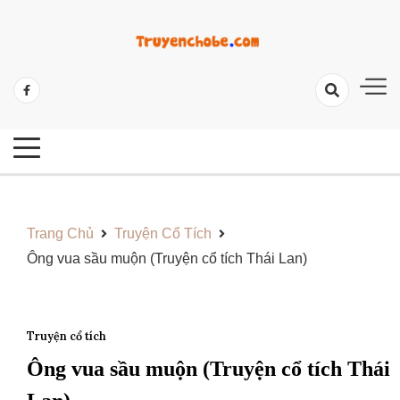
Skip
to
content
Tổng Hợp Các Câu Truyện Hay Và Ý Nghĩa
Những Câu Truyện Hay Cho Bé
Trang Chủ
Truyện Cổ Tích
Ông vua sầu muộn (Truyện cổ tích Thái Lan)
Truyện cổ tích
Ông vua sầu muộn (Truyện cổ tích Thái