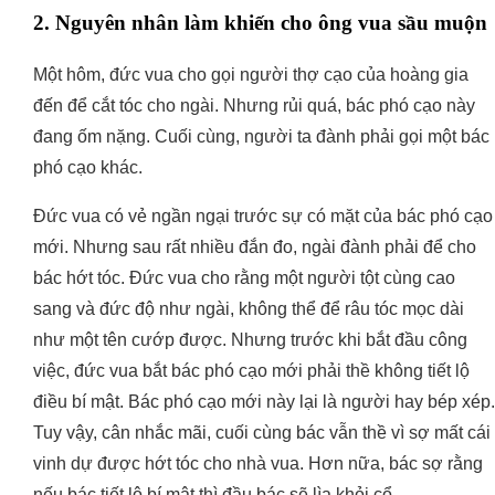
2. Nguyên nhân làm khiến cho ông vua sầu muộn
Một hôm, đức vua cho gọi người thợ cạo của hoàng gia
đến để cắt tóc cho ngài. Nhưng rủi quá, bác phó cạo này
đang ốm nặng. Cuối cùng, người ta đành phải gọi một bác
phó cạo khác.
Đức vua có vẻ ngần ngại trước sự có mặt của bác phó cạo
mới. Nhưng sau rất nhiều đắn đo, ngài đành phải để cho
bác hớt tóc. Đức vua cho rằng một người tột cùng cao
sang và đức độ như ngài, không thể để râu tóc mọc dài
như một tên cướp được. Nhưng trước khi bắt đầu công
việc, đức vua bắt bác phó cạo mới phải thề không tiết lộ
điều bí mật. Bác phó cạo mới này lại là người hay bép xép.
Tuy vậy, cân nhắc mãi, cuối cùng bác vẫn thề vì sợ mất cái
vinh dự được hớt tóc cho nhà vua. Hơn nữa, bác sợ rằng
nếu bác tiết lộ bí mật thì đầu bác sẽ lìa khỏi cổ.