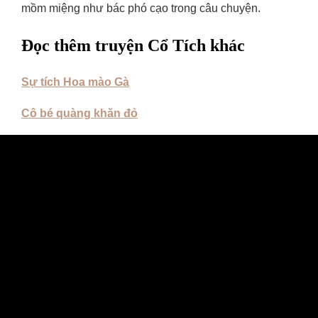
mồm miệng như bác phó cạo trong câu chuyện.
Đọc thêm truyện Cổ Tích khác
Sự tích Hoa mào Gà
Cô bé quàng khăn đỏ