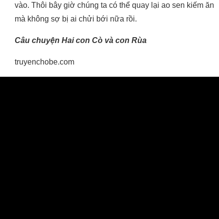
vào. Thôi bây giờ chúng ta có thể quay lại ao sen kiếm ăn
mà không sợ bị ai chửi bới nữa rồi.
Câu chuyện Hai con Cò và con Rùa
truyenchobe.com