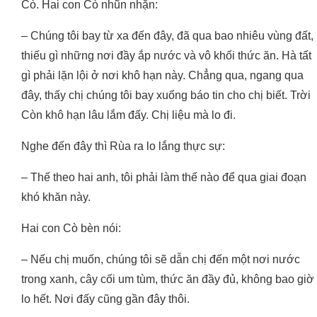
Cò. Hai con Cò nhũn nhặn:
– Chúng tôi bay từ xa đến đây, đã qua bao nhiêu vùng đất,
thiếu gì những nơi đầy ắp nước và vô khối thức ăn. Hà tất
gì phải lặn lội ở nơi khô hạn này. Chẳng qua, ngang qua
đây, thấy chị chúng tôi bay xuống báo tin cho chị biết. Trời
Còn khô hạn lâu lắm đấy. Chị liệu mà lo đi.
Nghe đến đây thì Rùa ra lo lắng thực sự:
– Thế theo hai anh, tôi phải làm thế nào để qua giai đoạn
khó khăn này.
Hai con Cò bèn nói:
– Nếu chị muốn, chúng tôi sẽ dẫn chị đến một nơi nước
trong xanh, cây cối um tùm, thức ăn đầy đủ, không bao giờ
lo hết. Nơi đấy cũng gần đây thôi.