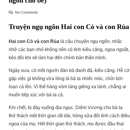
ngôn cho bé)
No Comments
Truyện ngụ ngôn Hai con Cò và con Rùa
Hai con Cò và con Rùa
là câu chuyện ngụ ngôn, nhắc
nhở các bạn nhỏ không nên có tính kiêu căng, ngoa ngoắt,
kẻo đôi khi sẽ làm hại đến chính bản thân mình.
Ngày xưa, có một người đàn bà đanh đá, kiêu căng. Hễ cứ
gặp việc gì không vừa lòng là bà ta nhiếc móc, chửi bới
loạn cả lên. Vì thế hàng xóm láng giềng xa lánh, chẳng ai
muốn tiếp xúc với bà ta cả.
Khi chết, bị đày xuống địa ngục, Diêm Vương cho bà ta
thử thách một thời gian rất dài, hòng sửa đổi tính cách điêu
ngoa của mụ. Hết thời gian thử thách, mụ được đầu thai