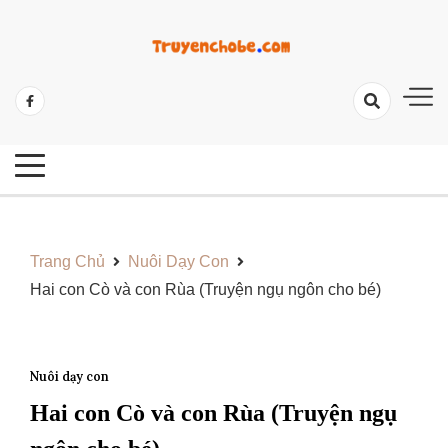
Skip
to
content
Tổng Hợp Các Câu Truyện Hay Và Ý Nghĩa
Những Câu Truyện Hay Cho Bé
Trang Chủ
Nuôi Dạy Con
Hai con Cò và con Rùa (Truyện ngụ ngôn cho bé)
Nuôi dạy con
Hai con Cò và con Rùa (Truyện ngụ