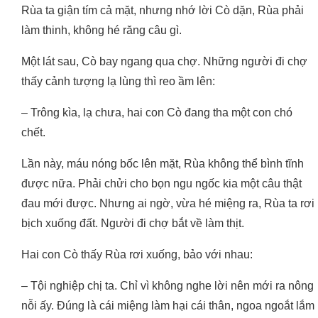
Rùa ta giận tím cả mặt, nhưng nhớ lời Cò dặn, Rùa phải
làm thinh, không hé răng câu gì.
Một lát sau, Cò bay ngang qua chợ. Những người đi chợ
thấy cảnh tượng lạ lùng thì reo ầm lên:
– Trông kìa, lạ chưa, hai con Cò đang tha một con chó
chết.
Lần này, máu nóng bốc lên mặt, Rùa không thể bình tĩnh
được nữa. Phải chửi cho bọn ngu ngốc kia một câu thật
đau mới được. Nhưng ai ngờ, vừa hé miệng ra, Rùa ta rơi
bịch xuống đất. Người đi chợ bắt về làm thịt.
Hai con Cò thấy Rùa rơi xuống, bảo với nhau:
– Tội nghiệp chị ta. Chỉ vì không nghe lời nên mới ra nông
nỗi ấy. Đúng là cái miệng làm hại cái thân, ngoa ngoắt lắm