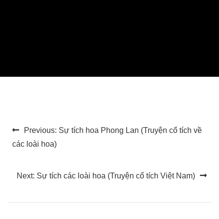
Điều
Previous:
Sự tích hoa Phong Lan (Truyện cổ tích về
hướng
các loài hoa)
bài
Next:
Sự tích các loài hoa (Truyện cổ tích Việt Nam)
viết