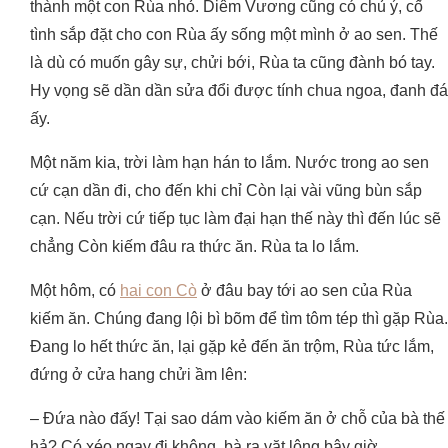
thành một con Rùa nhỏ. Diêm Vương cũng có chủ ý, cố
tình sắp đặt cho con Rùa ấy sống một mình ở ao sen. Thế
là dù có muốn gây sự, chửi bới, Rùa ta cũng đành bó tay.
Hy vọng sẽ dần dần sửa đổi được tính chua ngoa, đanh đá
ấy.
Một năm kia, trời làm hạn hán to lắm. Nước trong ao sen
cứ cạn dần đi, cho đến khi chỉ Còn lại vài vũng bùn sắp
cạn. Nếu trời cứ tiếp tục làm đại hạn thế này thì đến lúc sẽ
chẳng Còn kiếm đâu ra thức ăn. Rùa ta lo lắm.
Một hôm, có
hai con Cò
ở đâu bay tới ao sen của Rùa
kiếm ăn. Chúng đang lội bì bõm để tìm tôm tép thì gặp Rùa.
Đang lo hết thức ăn, lại gặp kẻ đến ăn trộm, Rùa tức lắm,
đứng ở cửa hang chửi ầm lên:
– Đứa nào đấy! Tại sao dám vào kiếm ăn ở chỗ của bà thế
hả? Có xéo ngay đi không, bà ra vặt lông bây giờ.