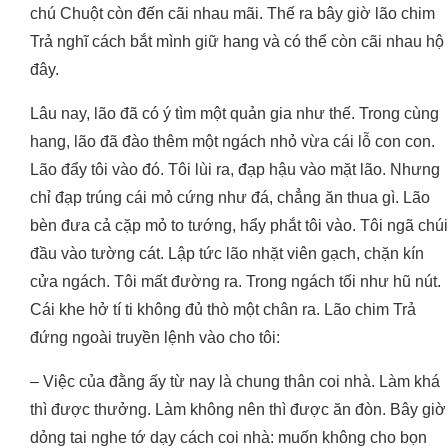
chú Chuột còn đến cãi nhau mãi. Thế ra bây giờ lão chim
Trả nghĩ cách bắt mình giữ hang và có thể còn cãi nhau hộ
đây.
Lâu nay, lão đã có ý tìm một quản gia như thế. Trong cùng
hang, lão đã đào thêm một ngách nhỏ vừa cái lỗ con con.
Lão đẩy tôi vào đó. Tôi lùi ra, đạp hậu vào mặt lão. Nhưng
chỉ đạp trúng cái mỏ cứng như đá, chẳng ăn thua gì. Lão
bèn đưa cả cặp mỏ to tướng, hẩy phắt tôi vào. Tôi ngã chúi
đầu vào tường cát. Lập tức lão nhặt viên gạch, chặn kín
cửa ngách. Tôi mất đường ra. Trong ngách tối như hũ nút.
Cái khe hở tí ti không đủ thò một chân ra. Lão chim Trả
đứng ngoài truyền lệnh vào cho tôi:
– Việc của đằng ấy từ nay là chung thân coi nhà. Làm khá
thì được thưởng. Làm không nên thì được ăn đòn. Bây giờ
dỏng tai nghe tớ dạy cách coi nhà: muốn không cho bọn