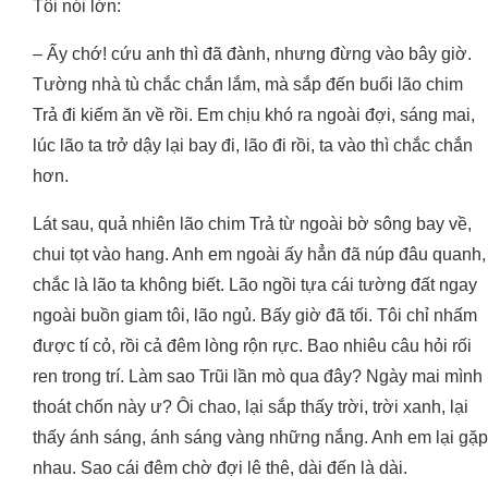
Tôi nói lớn:
– Ấy chớ! cứu anh thì đã đành, nhưng đừng vào bây giờ.
Tường nhà tù chắc chắn lắm, mà sắp đến buổi lão chim
Trả đi kiếm ăn về rồi. Em chịu khó ra ngoài đợi, sáng mai,
lúc lão ta trở dậy lại bay đi, lão đi rồi, ta vào thì chắc chắn
hơn.
Lát sau, quả nhiên lão chim Trả từ ngoài bờ sông bay về,
chui tọt vào hang. Anh em ngoài ấy hẳn đã núp đâu quanh,
chắc là lão ta không biết. Lão ngồi tựa cái tường đất ngay
ngoài buồn giam tôi, lão ngủ. Bấy giờ đã tối. Tôi chỉ nhấm
được tí cỏ, rồi cả đêm lòng rộn rực. Bao nhiêu câu hỏi rối
ren trong trí. Làm sao Trũi lần mò qua đây? Ngày mai mình
thoát chốn này ư? Ôi chao, lại sắp thấy trời, trời xanh, lại
thấy ánh sáng, ánh sáng vàng những nắng. Anh em lại gặp
nhau. Sao cái đêm chờ đợi lê thê, dài đến là dài.