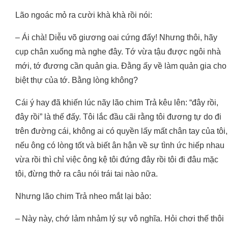
Lão ngoác mỏ ra cười khà khà rồi nói:
– Ái chà! Diễu võ giương oai cứng đấy! Nhưng thôi, hãy
cụp chân xuống mà nghe đây. Tớ vừa tậu được ngôi nhà
mới, tớ đương cần quản gia. Đằng ấy về làm quản gia cho
biệt thự của tớ. Bằng lòng không?
Cái ý hay đã khiến lúc nãy lão chim Trả kêu lên: “đây rồi,
đây rồi” là thế đấy. Tôi lắc đầu cãi rằng tôi đương tự do đi
trên đường cái, không ai có quyền lấy mất chân tay của tôi,
nếu ông có lòng tốt và biết ân hận về sự tình ức hiếp nhau
vừa rồi thì chỉ việc ông kệ tôi đứng đây rồi tôi đi đâu mặc
tôi, đừng thở ra câu nói trái tai nào nữa.
Nhưng lão chim Trả nheo mắt lại bảo:
– Này này, chớ lảm nhảm lý sự vô nghĩa. Hỏi chơi thế thôi