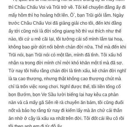
thì Châu Chấu Voi và Trũi trở về. Tôi kể chuyện đằng ấy đi
mấy hôm thì họ hoảng hốt lên. Ô`, bạn Trũi giỏi lắm. Ngày
trước Châu Chấu Voi đã giảng giải cho tôi, đến khi đằng
ấy tới cũng nói là đời sống giang hồ thì vui thích như thế
nào, tôi cứ u mê cãi lại, tôi tưởng cái số mình lắm tai hoạ,
không bao giờ dứt nổi bệnh chán đời nữa. Thế mà đến khi
Trũi nói, bạn Trũi nói có một lần, mình đã tỉnh. Tôi xấu hổ
nhận ra trong đời mình chỉ mới khó khăn một tí mà đã sợ.
Từ nay tôi hiểu rằng chán đời là tính xấu, kẻ chán đời nghĩ
là ta cao thượng, nhưng thật không cao thượng chút mà
chỉ là trốn việc rong chơi. Nghĩ được thế, tôi liền tống cổ
bọn Bướm, bọn Ve Sầu lười biếng lại hay kêu ca phàn
nàn và cả mấy gã Sên rề rà chuyên ăn bám, tôi cũng đuổi
nốt và bảo họ rằng từ nay đi kiếm lấy mà ăn chứ cái thân
ăn nhờ ở cậy là xấu xa nhất trên đời. Tôi đốt cái lều cỏ rồi
tôi theo anh em đi từ độ ấy.