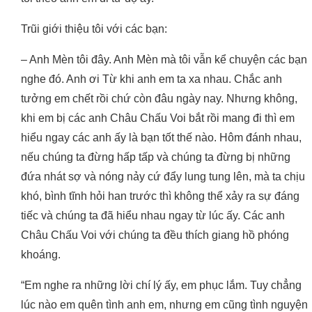
Trũi giới thiệu tôi với các bạn:
– Anh Mèn tôi đây. Anh Mèn mà tôi vẫn kể chuyện các bạn
nghe đó. Anh ơi Từ khi anh em ta xa nhau. Chắc anh
tưởng em chết rồi chứ còn đâu ngày nay. Nhưng không,
khi em bị các anh Châu Chấu Voi bắt rồi mang đi thì em
hiểu ngay các anh ấy là bạn tốt thế nào. Hôm đánh nhau,
nếu chúng ta đừng hấp tấp và chúng ta đừng bị những
đứa nhát sợ và nóng nảy cứ đẩy lung tung lên, mà ta chịu
khó, bình tĩnh hỏi han trước thì không thể xảy ra sự đáng
tiếc và chúng ta đã hiểu nhau ngay từ lúc ấy. Các anh
Châu Chấu Voi với chúng ta đều thích giang hồ phóng
khoáng.
“Em nghe ra những lời chí lý ấy, em phục lắm. Tuy chẳng
lúc nào em quên tình anh em, nhưng em cũng tình nguyện