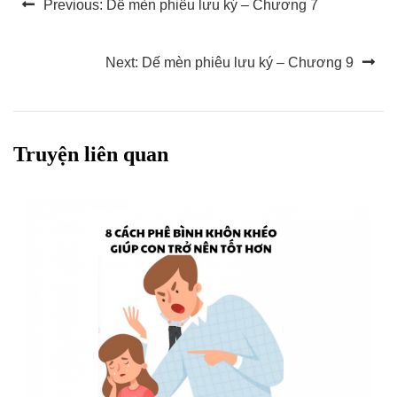
Previous:
Dế mèn phiêu lưu ký – Chương 7
hướng
bài
Next:
Dế mèn phiêu lưu ký – Chương 9
viết
Truyện liên quan