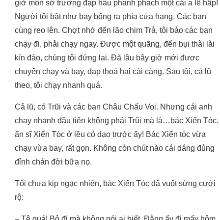
giở món sở trường đạp hậu phanh phách một cái a lê hấp!
Người tôi bật như bay bổng ra phía cửa hang. Các bạn
cùng reo lên. Chợt nhớ đến lão chim Trả, tôi bảo các bạn
chạy đi, phải chạy ngay. Được một quãng, đến bụi thài lài
kín đáo, chúng tôi đứng lại. Đã lâu bây giờ mới được
chuyến chạy và bay, đạp thoả hai cái càng. Sau tôi, cả lũ
theo, tôi chạy nhanh quá.
Cả lũ, có Trũi và các bạn Châu Chấu Voi. Nhưng cái anh
chạy nhanh đầu tiên không phải Trũi mà là…bác Xiến Tóc.
ẩn sĩ Xiến Tóc ở lều cỏ dạo trước ấy! Bác Xiến tóc vừa
chạy vừa bay, rất gọn. Không còn chút nào cái dáng đủng
đỉnh chán đời bữa nọ.
Tôi chưa kịp ngạc nhiên, bác Xiến Tóc đã vuốt sừng cười
rộ:
– Tệ quá! Bỏ đi mà không nói ai biết. Đằng ấy đi mấy hôm