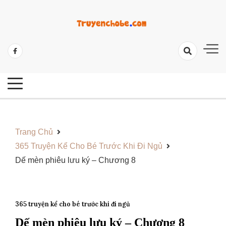
Skip
to
content
Tổng Hợp Các Câu Truyện Hay Và Ý Nghĩa
Những Câu Truyện Hay Cho Bé
Trang Chủ
365 Truyện Kể Cho Bé Trước Khi Đi Ngủ
Dế mèn phiêu lưu ký – Chương 8
365 truyện kể cho bé trước khi đi ngủ
Dế mèn phiêu lưu ký – Chương 8