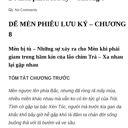
No Comments
DẾ MÈN PHIÊU LƯU KÝ – CHƯƠNG
8
Mèn bị tù – Những sự xảy ra cho Mèn khi phải
giam trong hầm kín của lão chim Trả – Xa nhau
lại gặp nhau
TÓM TẮT CHƯƠNG TRƯỚC
Mèn ngược lên phía Bắc, nhưng đã ròng rã mấy mùa,
nhiều miền khác nhau mà vẫn ko có tin tức gì của Trũi.
Tình cờ gặp lại bác Xén Tóc, người mà trước kia gan dạ
khắc khổ bây giờ hễ gặp khó là đâm ra chán đời sống
buông thả với lũ bướm và ve sầu.