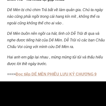
Dế Mèn bị chú chim Trả bắt về làm quản gia. Chú ta ngày
nào cũng phải ngồi trong cái hang kín mít , không thể ra
ngoài cũng không thể cho ai vào .
Dế Mèn buồn nên ngồi ca hát, tình cờ Dễ Trũi đi qua và
nghe được tiếng hát của Dế Mèn. Dễ Trũi rủ các bạn Châu
Chấu Voi cùng với mình cứu Dế Mèn ra.
Hai anh em gặp lại nhau , mừng mừng tủi tủi và thấu hiểu
được lời thề ngày trước.
===>
Đọc tiếp DẾ MÈN PHIÊU LƯU KÝ CHƯƠNG 9