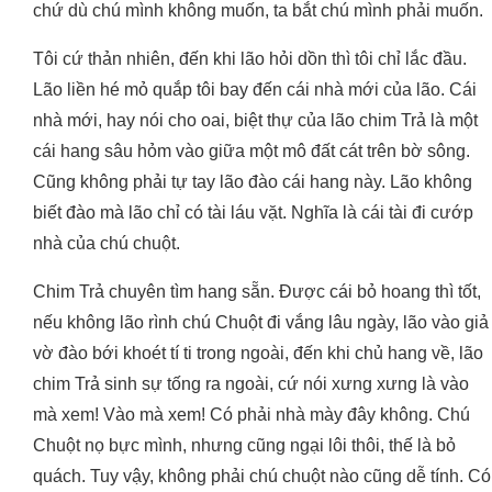
chứ dù chú mình không muốn, ta bắt chú mình phải muốn.
Tôi cứ thản nhiên, đến khi lão hỏi dồn thì tôi chỉ lắc đầu.
Lão liền hé mỏ quắp tôi bay đến cái nhà mới của lão. Cái
nhà mới, hay nói cho oai, biệt thự của lão chim Trả là một
cái hang sâu hỏm vào giữa một mô đất cát trên bờ sông.
Cũng không phải tự tay lão đào cái hang này. Lão không
biết đào mà lão chỉ có tài láu vặt. Nghĩa là cái tài đi cướp
nhà của chú chuột.
Chim Trả chuyên tìm hang sẵn. Được cái bỏ hoang thì tốt,
nếu không lão rình chú Chuột đi vắng lâu ngày, lão vào giả
vờ đào bới khoét tí ti trong ngoài, đến khi chủ hang về, lão
chim Trả sinh sự tống ra ngoài, cứ nói xưng xưng là vào
mà xem! Vào mà xem! Có phải nhà mày đây không. Chú
Chuột nọ bực mình, nhưng cũng ngại lôi thôi, thế là bỏ
quách. Tuy vậy, không phải chú chuột nào cũng dễ tính. Có