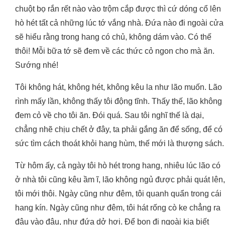
chuột bọ rắn rết nào vào trộm cắp được thì cứ dóng cổ lên
hò hét tất cả những lúc tớ vắng nhà. Đứa nào đi ngoài cửa
sẽ hiểu rằng trong hang có chủ, không dám vào. Có thế
thôi! Mỗi bữa tớ sẽ đem về các thức cỏ ngon cho mà ăn.
Sướng nhé!
Tôi không hát, không hét, không kêu la như lão muốn. Lão
rình mấy lần, không thấy tôi động tĩnh. Thấy thế, lão không
đem cỏ về cho tôi ăn. Đói quá. Sau tôi nghĩ thế là dại,
chẳng nhẽ chịu chết ở đây, ta phải gắng ăn để sống, để có
sức tìm cách thoát khỏi hang hùm, thế mới là thượng sách.
Từ hôm ấy, cả ngày tôi hò hét trong hang, nhiêu lúc lão có
ở nhà tôi cũng kêu ầm ĩ, lão không ngủ được phải quát lên,
tôi mới thôi. Ngày cũng như đêm, tôi quanh quẩn trong cái
hang kín. Ngày cũng như đêm, tôi hát rống cò ke chẳng ra
đâu vào đâu, như đứa dở hơi. Để bọn đi ngoài kia biết