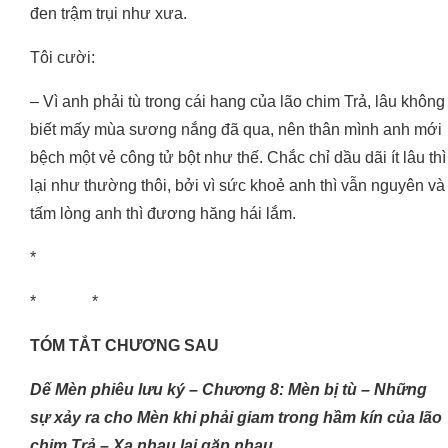
đen trậm trụi như xưa.
Tôi cười:
– Vì anh phải tù trong cái hang của lão chim Trả, lâu không
biết mấy mùa sương nắng đã qua, nên thân mình anh mới
bệch một vẻ công tử bột như thế. Chắc chỉ dầu dãi ít lâu thì
lại như thường thôi, bởi vì sức khoẻ anh thì vẫn nguyên và
tấm lòng anh thì đương hăng hái lắm.
*
* *
TÓM TẮT CHƯƠNG SAU
Dế Mèn phiêu lưu ký – Chương 8: Mèn bị tù – Những
sự xảy ra cho Mèn khi phải giam trong hầm kín của lão
chim Trả – Xa nhau lại gặp nhau