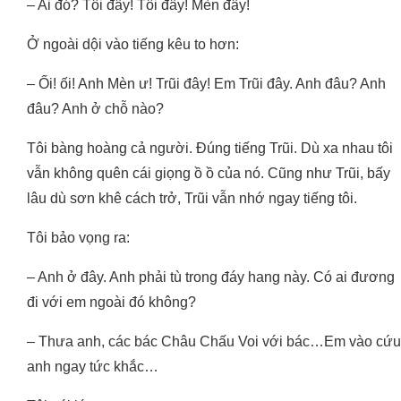
– Ai đó? Tôi đây! Tôi đây! Mèn đây!
Ở ngoài dội vào tiếng kêu to hơn:
– Ối! ối! Anh Mèn ư! Trũi đây! Em Trũi đây. Anh đâu? Anh
đâu? Anh ở chỗ nào?
Tôi bàng hoàng cả người. Đúng tiếng Trũi. Dù xa nhau tôi
vẫn không quên cái giọng ồ ồ của nó. Cũng như Trũi, bấy
lâu dù sơn khê cách trở, Trũi vẫn nhớ ngay tiếng tôi.
Tôi bảo vọng ra:
– Anh ở đây. Anh phải tù trong đáy hang này. Có ai đương
đi với em ngoài đó không?
– Thưa anh, các bác Châu Chấu Voi với bác…Em vào cứu
anh ngay tức khắc…