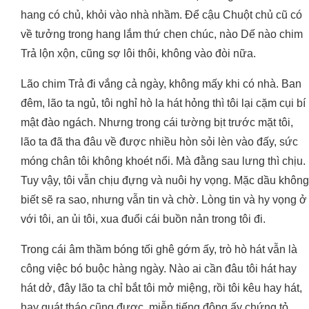
hang có chủ, khỏi vào nhà nhầm. Để cậu Chuột chủ cũ có
về tưởng trong hang lắm thứ chen chúc, nào Dế nào chim
Trả lộn xộn, cũng sợ lôi thôi, không vào đòi nữa.
Lão chim Trả đi vắng cả ngày, không mấy khi có nhà. Ban
đêm, lão ta ngủ, tôi nghỉ hò la hát hỏng thì tôi lại cặm cụi bí
mật đào ngách. Nhưng trong cái tường bịt trước mặt tôi,
lão ta đã tha đâu về được nhiều hòn sỏi lèn vào đấy, sức
móng chân tôi không khoét nổi. Mà đằng sau lưng thì chịu.
Tuy vậy, tôi vẫn chịu đựng và nuôi hy vọng. Mặc dầu không
biết sẽ ra sao, nhưng vẫn tin và chờ. Lòng tin và hy vọng ở
với tôi, an ủi tôi, xua đuổi cái buồn nản trong tôi đi.
Trong cái âm thầm bóng tối ghê gớm ấy, trò hò hát vẫn là
công việc bó buộc hàng ngày. Nào ai cần đâu tôi hát hay
hát dở, đây lão ta chỉ bắt tôi mở miệng, rồi tôi kêu hay hát,
hay quát tháo cũng được, miễn tiếng động ấy chứng tỏ