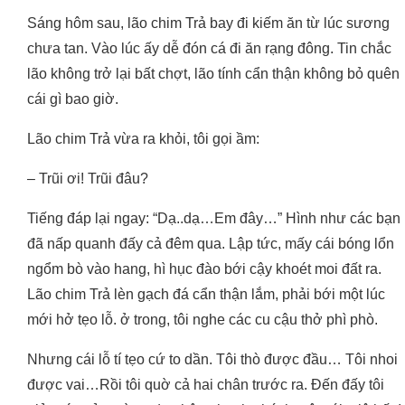
Sáng hôm sau, lão chim Trả bay đi kiếm ăn từ lúc sương
chưa tan. Vào lúc ấy dễ đón cá đi ăn rạng đông. Tin chắc
lão không trở lại bất chợt, lão tính cẩn thận không bỏ quên
cái gì bao giờ.
Lão chim Trả vừa ra khỏi, tôi gọi ầm:
– Trũi ơi! Trũi đâu?
Tiếng đáp lại ngay: “Dạ..dạ…Em đây…” Hình như các bạn
đã nấp quanh đấy cả đêm qua. Lập tức, mấy cái bóng lổn
ngổm bò vào hang, hì hục đào bới cậy khoét moi đất ra.
Lão chim Trả lèn gạch đá cẩn thận lắm, phải bới một lúc
mới hở tẹo lỗ. ở trong, tôi nghe các cu cậu thở phì phò.
Nhưng cái lỗ tí tẹo cứ to dần. Tôi thò được đầu… Tôi nhoi
được vai…Rồi tôi quờ cả hai chân trước ra. Đến đấy tôi