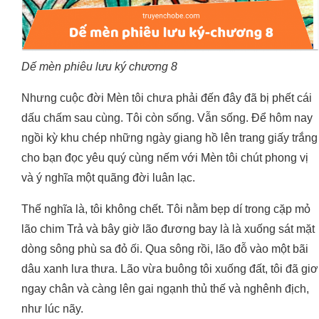
Dế mèn phiêu lưu ký chương 8
Nhưng cuộc đời Mèn tôi chưa phải đến đây đã bị phết cái
dấu chấm sau cùng. Tôi còn sống. Vẫn sống. Để hôm nay
ngồi kỳ khu chép những ngày giang hồ lên trang giấy trắng
cho bạn đọc yêu quý cùng nếm với Mèn tôi chút phong vị
và ý nghĩa một quãng đời luân lạc.
Thế nghĩa là, tôi không chết. Tôi nằm bẹp dí trong cặp mỏ
lão chim Trả và bây giờ lão đương bay là là xuống sát mặt
dòng sông phù sa đỏ ối. Qua sông rồi, lão đỗ vào một bãi
dâu xanh lưa thưa. Lão vừa buông tôi xuống đất, tôi đã giơ
ngay chân và càng lên gai ngạnh thủ thế và nghênh địch,
như lúc nãy.