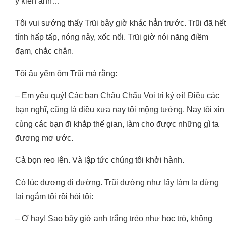
ý kiến anh…
Tôi vui sướng thấy Trũi bây giờ khác hẳn trước. Trũi đã hết
tính hấp tấp, nóng nảy, xốc nổi. Trũi giờ nói năng điềm
đạm, chắc chắn.
Tôi âu yếm ôm Trũi mà rằng:
– Em yêu quý! Các bạn Châu Chấu Voi tri kỷ ơi! Điều các
bạn nghĩ, cũng là điều xưa nay tôi mộng tưởng. Nay tôi xin
cùng các bạn đi khắp thế gian, làm cho được những gì ta
đương mơ ước.
Cả bọn reo lên. Và lập tức chúng tôi khởi hành.
Có lúc đương đi đường. Trũi dường như lấy làm lạ dừng
lại ngắm tôi rồi hỏi tôi:
– Ơ hay! Sao bây giờ anh trắng trẻo như học trò, không