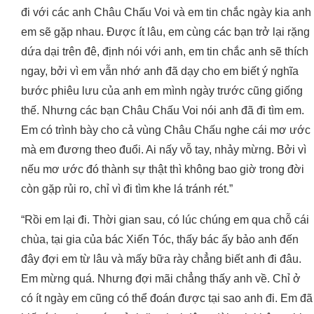
đi với các anh Châu Chấu Voi và em tin chắc ngày kia anh
em sẽ gặp nhau. Được ít lâu, em cùng các bạn trở lại rặng
dứa dại trên đê, định nói với anh, em tin chắc anh sẽ thích
ngay, bởi vì em vẫn nhớ anh đã dạy cho em biết ý nghĩa
bước phiêu lưu của anh em mình ngày trước cũng giống
thế. Nhưng các bạn Châu Chấu Voi nói anh đã đi tìm em.
Em có trình bày cho cả vùng Châu Chấu nghe cái mơ ước
mà em đương theo đuổi. Ai nấy vỗ tay, nhảy mừng. Bởi vì
nếu mơ ước đó thành sự thật thì không bao giờ trong đời
còn gặp rủi ro, chỉ vì đi tìm khe lá tránh rét.”
“Rồi em lại đi. Thời gian sau, có lúc chúng em qua chỗ cái
chùa, tại gia của bác Xiến Tóc, thấy bác ấy bảo anh đến
đây đợi em từ lâu và mấy bữa rày chẳng biết anh đi đâu.
Em mừng quá. Nhưng đợi mãi chẳng thấy anh về. Chỉ ở
có ít ngày em cũng có thể đoán được tại sao anh đi. Em đã